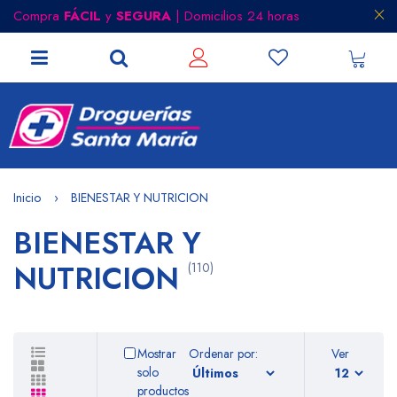
Compra
FÁCIL
y
SEGURA
| Domicilios 24 horas
Inicio
BIENESTAR Y NUTRICION
BIENESTAR Y
NUTRICION
(110)
Mostrar
Ordenar por:
Ver
solo
productos