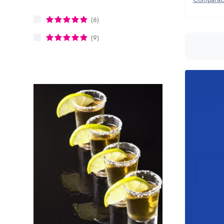
(6)
(9)