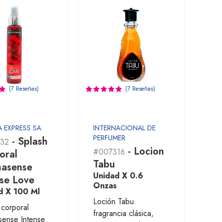
(7 Reseñas)
(7 Reseñas)
A EXPRESS SA
INTERNACIONAL DE
PERFUMER
- Splash
32
- Locion
#007316
oral
Tabu
asense
Unidad X 0.6
nse Love
Onzas
d X 100 Ml
Loción Tabu
 corporal
fragrancia clásica,
ense Intense