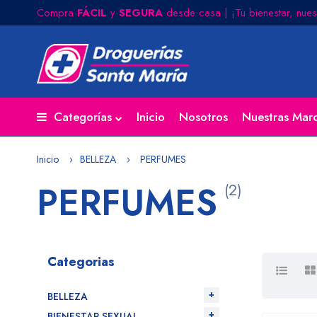
Compra
FÁCIL
y
SEGURA
desde casa | ¡Tu bienestar, nues
Categorías
Inicio
Nosotros
Nuestras Mar
Inicio
BELLEZA
PERFUMES
PERFUMES
(2)
Categorias
BELLEZA
BIENESTAR SEXUAL