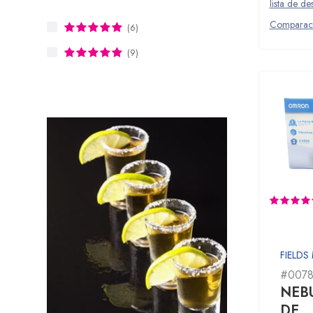
lista de de
Comparac
(6)
(9)
FIELDS
#0078
NEB
DE