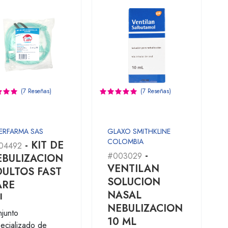
(7 Reseñas)
(7 Reseñas)
ERFARMA SAS
GLAXO SMITHKLINE
COLOMBIA
- KIT DE
04492
-
#003029
EBULIZACION
VENTILAN
ULTOS FAST
SOLUCION
ARE
NASAL
I
NEBULIZACION
junto
10 ML
ecializado de