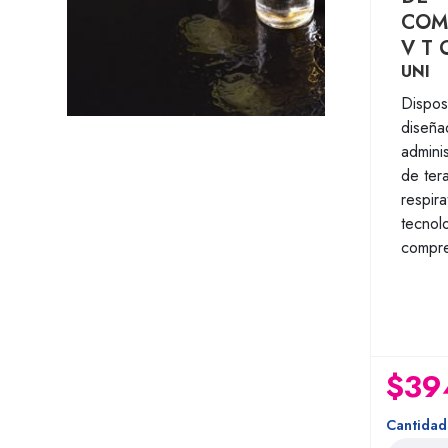
COM
V T
UNI
Dispos
diseña
adminis
de ter
respira
tecnol
compre
$39
Cantidad