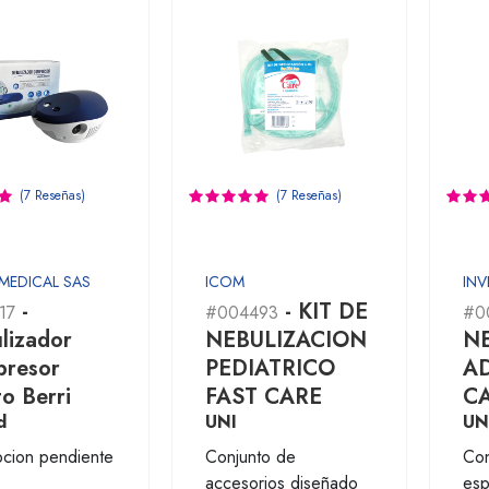
(7 Reseñas)
(7 Reseñas)
 MEDICAL SAS
ICOM
INV
-
- KIT DE
17
#004493
#0
lizador
NEBULIZACION
N
resor
PEDIATRICO
AD
o Berri
FAST CARE
C
d
UNI
UN
pcion pendiente
Conjunto de
Con
accesorios diseñado
esp