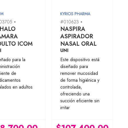
OM
KYRIOS PHARMA
-
-
03705
#010623
NHALO
NASPIRA
AMARA
ASPIRADOR
DULTO ICOM
NASAL ORAL
I
UNI
eñado para la
Este dispositivo está
inistración
diseñado para
ciente de
remover mucosidad
icamentos
de forma higiénica y
alados en adultos
controlada,
ofreciendo una
succión eficiente sin
irritar
8,700.00
$107,400.00