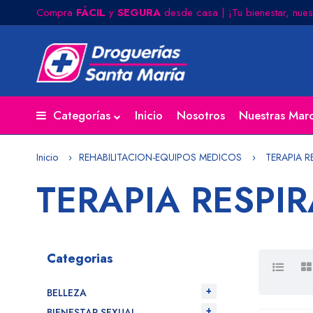
Compra
FÁCIL
y
SEGURA
desde casa | ¡Tu bienestar, nues
Categorías
Inicio
Nosotros
Nuestras Mar
Inicio
REHABILITACION-EQUIPOS MEDICOS
TERAPIA R
TERAPIA RESPI
Categorias
BELLEZA
BIENESTAR SEXUAL