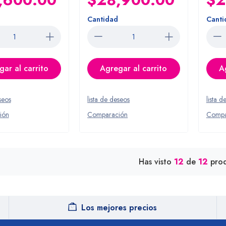
Cantidad
Canti
ar al carrito
Agregar al carrito
A
seos
lista de deseos
lista d
ión
Comparación
Compa
Has visto
12
de
12
prod
Los mejores precios