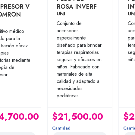
PRESOR V
ROSA INVERF
IN
 OMRON
UNI
UN
Conjunto de
Con
accesorios
acc
itivo médico
especialmente
par
do para la
diseñado para brindar
ter
tración eficaz
terapias respiratorias
seg
apias
seguras y eficaces en
niñ
torias mediante
niños. Fabricado con
ogía de
materiales de alta
sor.
calidad y adaptado a
necesidades
pediátricas
4,700.00
$21,500.00
$2
Cantidad
Canti