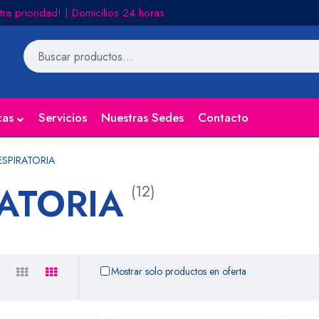
tra prioridad! | Domicilios 24 horas
cas
Servicios
Nuestras Sedes
Contacto
ESPIRATORIA
RATORIA
(12)
Mostrar solo productos en oferta