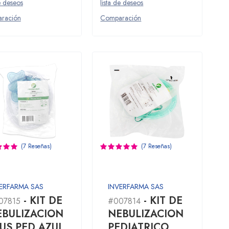
e deseos
lista de deseos
ración
Comparación
(7 Reseñas)
(7 Reseñas)
ERFARMA SAS
INVERFARMA SAS
- KIT DE
- KIT DE
07815
#007814
EBULIZACION
NEBULIZACION
US PED AZUL
PEDIATRICO