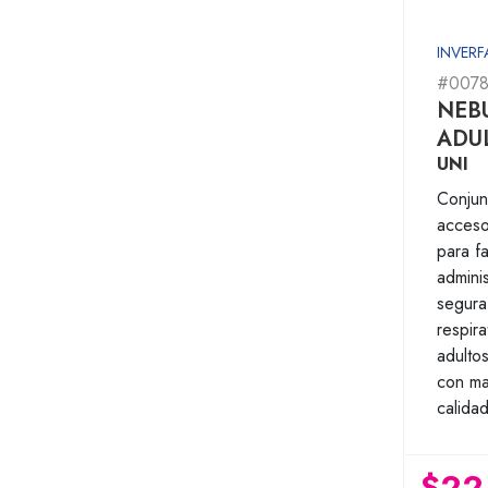
INVERF
#0078
NEB
ADU
UNI
Conjun
acceso
para fac
adminis
segura
respira
adulto
con mat
calidad
$22