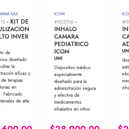
ARMA SAS
ICOM
IC
- KIT DE
-
13
#003706
#0
ULIZACION
INHALO
I
LTO INVER
CAMARA
C
PEDIATRICO
A
ICOM
UN
to de
UNI
rios diseñado
dis
ilitar la
adm
Dispositivo médico
tración eficaz y
efi
especialmente
 de terapias
med
diseñado para la
torias en
inh
administración segura
s. Fabricado
y efectiva de
eriales de alta
medicamentos
.
inhalados en niños
,600.00
$28,900.00
$2