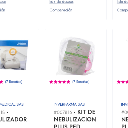
seos
lista de deseos
lista d
ión
Comparación
Compa
(7 Reseñas)
(7 Reseñas)
 MEDICAL SAS
INVERFARMA SAS
INV
-
- KIT DE
18
#007816
#0
ULIZADOR
NEBULIZACION
N
PLUS PED
PL