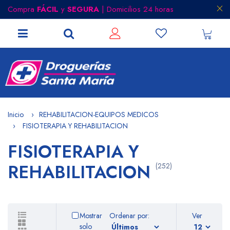
Compra
FÁCIL
y
SEGURA
| Domicilios 24 horas
Inicio
REHABILITACION-EQUIPOS MEDICOS
FISIOTERAPIA Y REHABILITACION
FISIOTERAPIA Y
REHABILITACION
(252)
Mostrar
Ordenar por:
Ver
solo